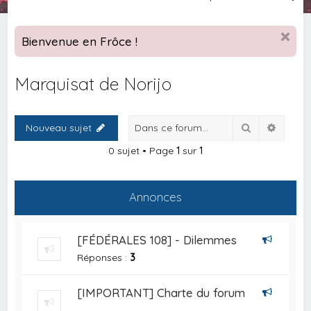
e
c
Bienvenue en Frôce !
h
e
Marquisat de Norijo
r
c
Rechercher
Recher
Nouveau sujet
h
e
0 sujet • Page
1
sur
1
r
Annonces
[FÉDÉRALES 108] - Dilemmes
Réponses :
3
[IMPORTANT] Charte du forum