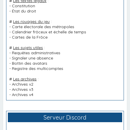
#
Les textes légaux
:
-
Constitution
-
État du droit
#
Les rouages du jeu
:
-
Carte électorale des métropoles
-
Calendrier frôceux et échelle de temps
-
Cartes de la Frôce
#
Les sujets utiles
:
-
Requêtes administratives
-
Signaler une absence
-
Bottin des avatars
-
Registre des multicomptes
#
Les archives
:
-
Archives v2
-
Archives v3
-
Archives v4
Serveur Discord