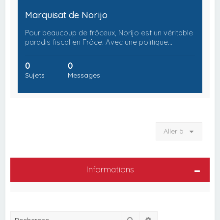
Marquisat de Norijo
Pour beaucoup de frôceux, Norijo est un véritable
paradis fiscal en Frôce. Avec une politique…
0
0
Sujets
Messages
Aller à
Informations
Rechercher
Recherche avancée