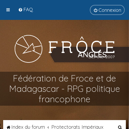
FAQ
Connexion
Fédération de Froce et de
Madagascar - RPG politique
francophone
R
Index du forum
Protectorats Impériaux