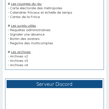
#
Les rouages du jeu
:
-
Carte électorale des métropoles
-
Calendrier frôceux et échelle de temps
-
Cartes de la Frôce
#
Les sujets utiles
:
-
Requêtes administratives
-
Signaler une absence
-
Bottin des avatars
-
Registre des multicomptes
#
Les archives
:
-
Archives v2
-
Archives v3
-
Archives v4
Serveur Discord