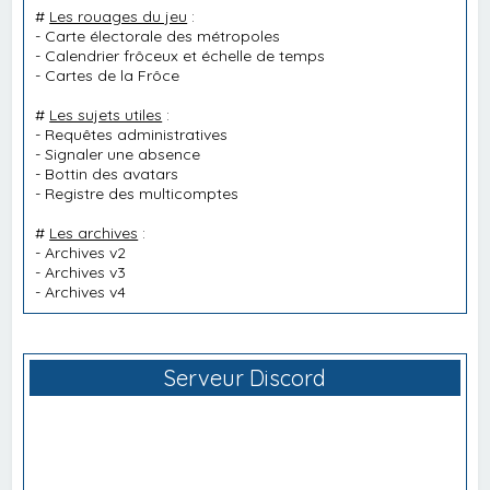
#
Les rouages du jeu
:
-
Carte électorale des métropoles
-
Calendrier frôceux et échelle de temps
-
Cartes de la Frôce
#
Les sujets utiles
:
-
Requêtes administratives
-
Signaler une absence
-
Bottin des avatars
-
Registre des multicomptes
#
Les archives
:
-
Archives v2
-
Archives v3
-
Archives v4
Serveur Discord