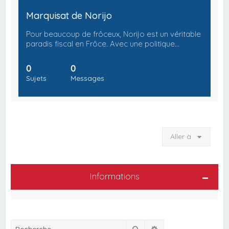
Marquisat de Norijo
Pour beaucoup de frôceux, Norijo est un véritable
paradis fiscal en Frôce. Avec une politique…
0
0
Sujets
Messages
Aller à
Informations
Rechercher
Recherche avancée