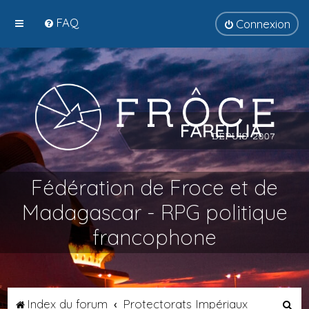
FAQ
Connexion
Fédération de Froce et de
Madagascar - RPG politique
francophone
R
Index du forum
Protectorats Impériaux