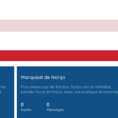
Marquisat de Norijo
ome
Pour beaucoup de frôceux, Norijo est un véritable
t…
paradis fiscal en Frôce. Avec une politique économi
0
0
Sujets
Messages