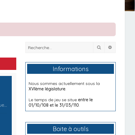
Rechercher
Recherche
Informations
Nous sommes actuellement sous la
XVIème législature
.
Le temps de jeu se situe
entre le
que…
01/10/108 et le 31/03/110
.
Boite à outils