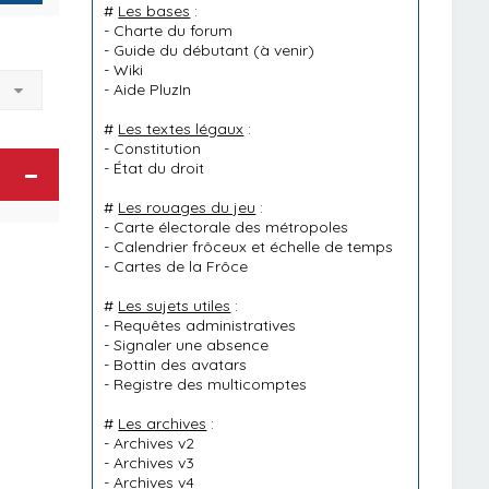
#
Les bases
:
-
Charte du forum
-
Guide du débutant
(à venir)
-
Wiki
à
-
Aide PluzIn
#
Les textes légaux
:
-
Constitution
-
État du droit
#
Les rouages du jeu
:
-
Carte électorale des métropoles
-
Calendrier frôceux et échelle de temps
-
Cartes de la Frôce
#
Les sujets utiles
:
-
Requêtes administratives
-
Signaler une absence
-
Bottin des avatars
-
Registre des multicomptes
#
Les archives
:
-
Archives v2
-
Archives v3
-
Archives v4