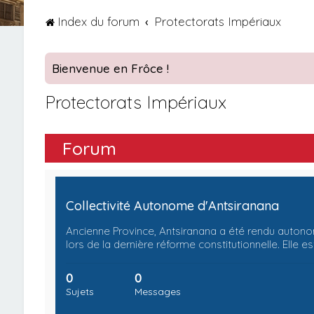
Index du forum
Protectorats Impériaux
Bienvenue en Frôce !
Protectorats Impériaux
Forum
Collectivité Autonome d'Antsiranana
Ancienne Province, Antsiranana a été rendu auton
lors de la dernière réforme constitutionnelle. Elle es
0
0
Sujets
Messages