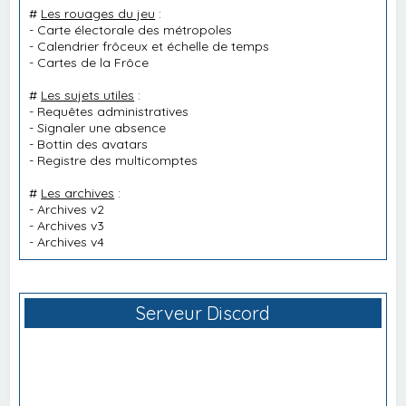
#
Les rouages du jeu
:
-
Carte électorale des métropoles
-
Calendrier frôceux et échelle de temps
-
Cartes de la Frôce
#
Les sujets utiles
:
-
Requêtes administratives
-
Signaler une absence
-
Bottin des avatars
-
Registre des multicomptes
#
Les archives
:
-
Archives v2
-
Archives v3
-
Archives v4
Serveur Discord