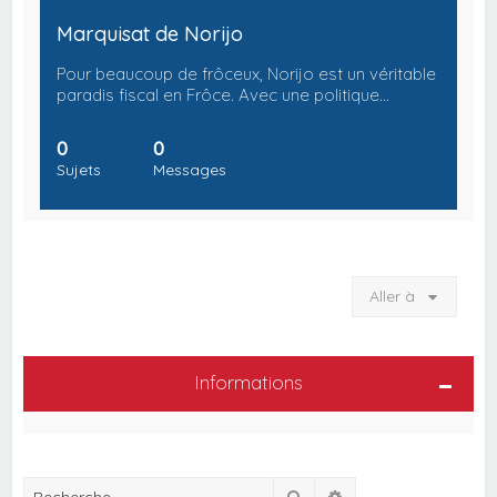
Marquisat de Norijo
Pour beaucoup de frôceux, Norijo est un véritable
paradis fiscal en Frôce. Avec une politique…
0
0
Sujets
Messages
Aller à
Informations
Rechercher
Recherche avancée