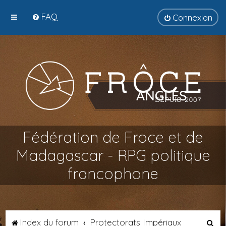
FAQ
Connexion
Fédération de Froce et de
Madagascar - RPG politique
francophone
R
Index du forum
Protectorats Impériaux