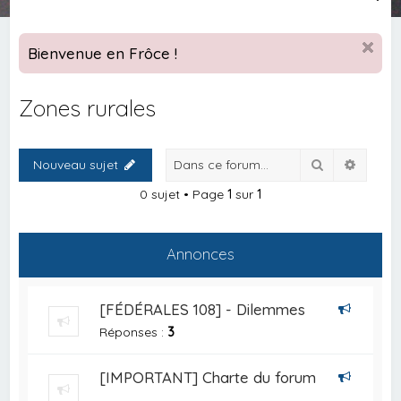
e
c
Bienvenue en Frôce !
h
e
Zones rurales
r
c
Rechercher
Recher
Nouveau sujet
h
e
0 sujet • Page
1
sur
1
r
Annonces
[FÉDÉRALES 108] - Dilemmes
Réponses :
3
[IMPORTANT] Charte du forum