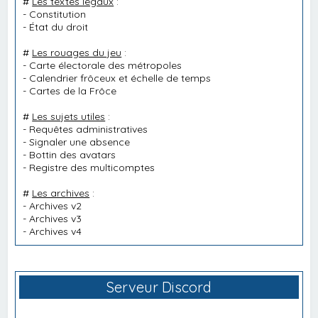
#
Les textes légaux
:
-
Constitution
-
État du droit
#
Les rouages du jeu
:
-
Carte électorale des métropoles
-
Calendrier frôceux et échelle de temps
-
Cartes de la Frôce
#
Les sujets utiles
:
-
Requêtes administratives
-
Signaler une absence
-
Bottin des avatars
-
Registre des multicomptes
#
Les archives
:
-
Archives v2
-
Archives v3
-
Archives v4
Serveur Discord