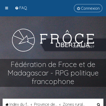
FAQ
Connexion
Fédération de Froce et de
Madagascar - RPG politique
francophone
R
Index du forum
Province de Septimanie
Zones rurales