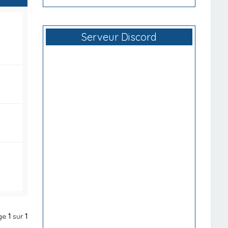
Serveur Discord
age
1
sur
1