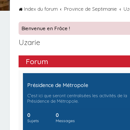
Index du forum
Province de Septimanie
Uz
Bienvenue en Frôce !
Uzarie
Forum
Présidence de Métropole
C'est ici que seront centralisées les activités de la
Présidence de Métropole.
0
0
Sujets
Messages