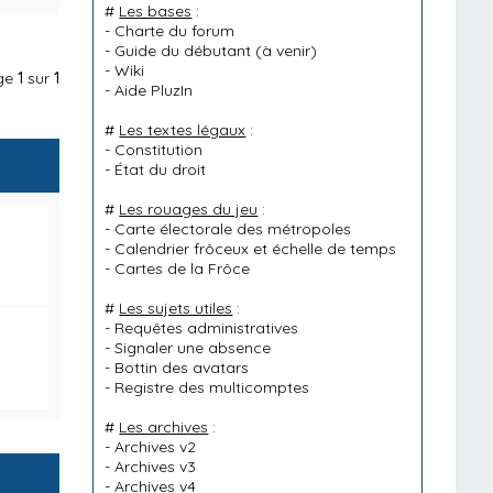
#
Les bases
:
-
Charte du forum
-
Guide du débutant
(à venir)
-
Wiki
age
1
sur
1
-
Aide PluzIn
#
Les textes légaux
:
-
Constitution
-
État du droit
#
Les rouages du jeu
:
-
Carte électorale des métropoles
-
Calendrier frôceux et échelle de temps
-
Cartes de la Frôce
#
Les sujets utiles
:
-
Requêtes administratives
-
Signaler une absence
-
Bottin des avatars
-
Registre des multicomptes
#
Les archives
:
-
Archives v2
-
Archives v3
-
Archives v4