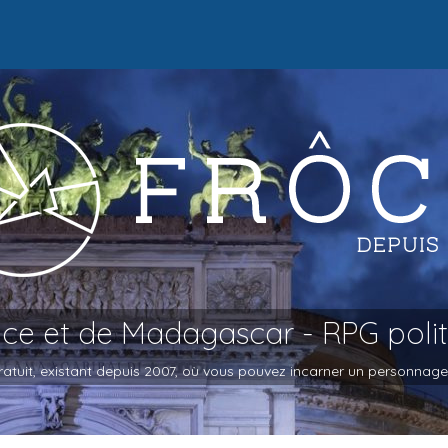
oce et de Madagascar - RPG poli
atuit, existant depuis 2007, où vous pouvez incarner un personnage et