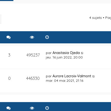
4 sujets • P
rcher
Recherche avancée
par
Anastasia Ojeda
3
495237
jeu. 16 juin 2022, 20:00
par
Aurore Lacroix-Valmont
0
446330
mar. 04 mai 2021, 21:16