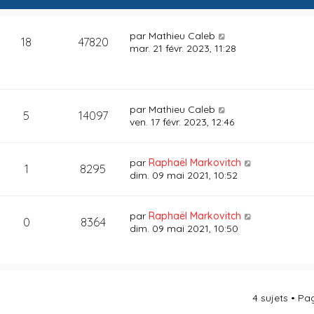
par
Mathieu Caleb
18
47820
mar. 21 févr. 2023, 11:28
par
Mathieu Caleb
5
14097
ven. 17 févr. 2023, 12:46
par
Raphaël Markovitch
1
8295
dim. 09 mai 2021, 10:52
par
Raphaël Markovitch
0
8364
dim. 09 mai 2021, 10:50
4 sujets • P