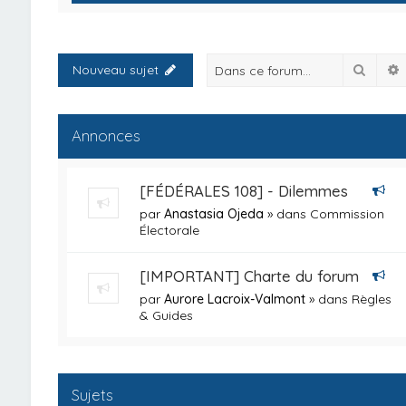
Reche
Nouveau sujet
Annonces
[FÉDÉRALES 108] - Dilemmes
par
Anastasia Ojeda
» dans
Commission
Électorale
[IMPORTANT] Charte du forum
par
Aurore Lacroix-Valmont
» dans
Règles
& Guides
Sujets