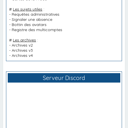
#
Les sujets utiles
:
-
Requêtes administratives
-
Signaler une absence
-
Bottin des avatars
-
Registre des multicomptes
#
Les archives
:
-
Archives v2
-
Archives v3
-
Archives v4
Serveur Discord