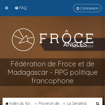
FAQ
Connexion
Fédération de Froce et de
Madagascar - RPG politique
francophone
R
Index du forum
Province de Septimanie
La Seratinà