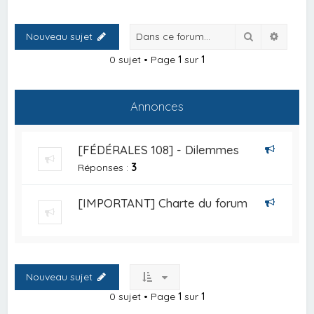
Rechercher
Recher
Nouveau sujet
0 sujet • Page
1
sur
1
Annonces
[FÉDÉRALES 108] - Dilemmes
Réponses :
3
[IMPORTANT] Charte du forum
Nouveau sujet
0 sujet • Page
1
sur
1