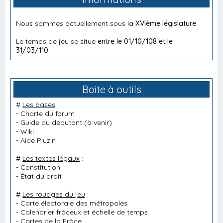
Nous sommes actuellement sous la
XVIème législature
.
Le temps de jeu se situe
entre le 01/10/108 et le
31/03/110
.
Boite à outils
#
Les bases
:
-
Charte du forum
-
Guide du débutant
(à venir)
-
Wiki
-
Aide PluzIn
#
Les textes légaux
:
-
Constitution
-
État du droit
#
Les rouages du jeu
:
-
Carte électorale des métropoles
-
Calendrier frôceux et échelle de temps
-
Cartes de la Frôce