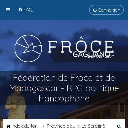
FAQ
Connexion
Fédération de Froce et de
Madagascar - RPG politique
francophone
R
Index du forum
Province de Septimanie
La Seratinà