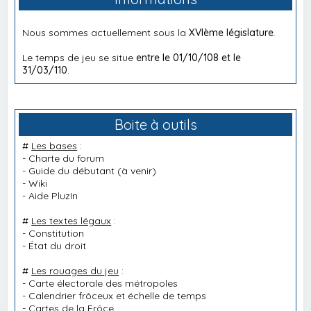
Nous sommes actuellement sous la
XVIème législature
.
Le temps de jeu se situe
entre le 01/10/108 et le
31/03/110
.
Boite à outils
#
Les bases
:
-
Charte du forum
-
Guide du débutant
(à venir)
-
Wiki
-
Aide PluzIn
#
Les textes légaux
:
-
Constitution
-
État du droit
#
Les rouages du jeu
:
-
Carte électorale des métropoles
-
Calendrier frôceux et échelle de temps
-
Cartes de la Frôce