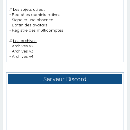
#
Les sujets utiles
:
-
Requêtes administratives
-
Signaler une absence
-
Bottin des avatars
-
Registre des multicomptes
#
Les archives
:
-
Archives v2
-
Archives v3
-
Archives v4
Serveur Discord