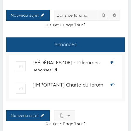
Rechercher
Recher
Nouveau sujet
0 sujet • Page
1
sur
1
Annonces
[FÉDÉRALES 108] - Dilemmes
Réponses :
3
[IMPORTANT] Charte du forum
Nouveau sujet
0 sujet • Page
1
sur
1