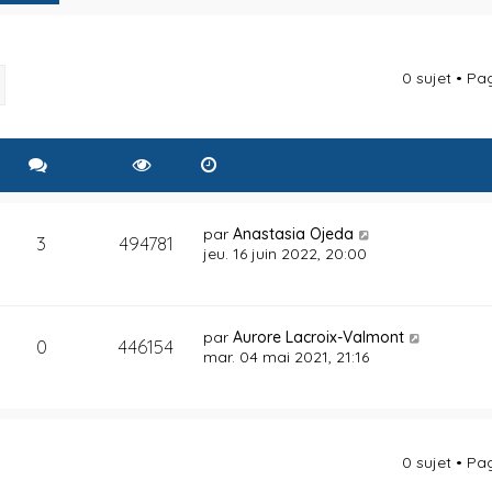
0 sujet • P
rcher
Recherche avancée
par
Anastasia Ojeda
3
494781
jeu. 16 juin 2022, 20:00
par
Aurore Lacroix-Valmont
0
446154
mar. 04 mai 2021, 21:16
0 sujet • P