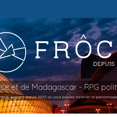
oce et de Madagascar - RPG poli
atuit, existant depuis 2007, où vous pouvez incarner un personnage et