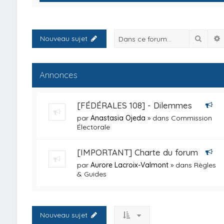
Reche
Nouveau sujet
Annonces
[FÉDÉRALES 108] - Dilemmes
par
Anastasia Ojeda
» dans
Commission
Électorale
[IMPORTANT] Charte du forum
par
Aurore Lacroix-Valmont
» dans
Règles
& Guides
Nouveau sujet