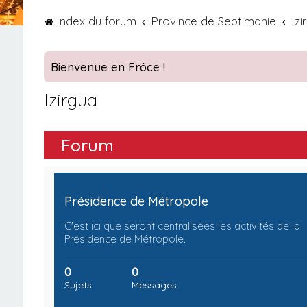
Index du forum
Province de Septimanie
Izi
Bienvenue en Frôce !
Izirgua
Forum
Présidence de Métropole
C'est ici que seront centralisées les activités de la
Présidence de Métropole.
0
0
Sujets
Messages