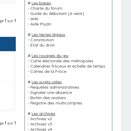
#
Les bases
:
-
Charte du forum
-
Guide du débutant
(à venir)
-
Wiki
age
1
sur
1
-
Aide PluzIn
#
Les textes légaux
:
-
Constitution
-
État du droit
#
Les rouages du jeu
:
-
Carte électorale des métropoles
-
Calendrier frôceux et échelle de temps
-
Cartes de la Frôce
#
Les sujets utiles
:
-
Requêtes administratives
-
Signaler une absence
-
Bottin des avatars
-
Registre des multicomptes
#
Les archives
:
-
Archives v2
age
1
sur
1
-
Archives v3
-
Archives v4