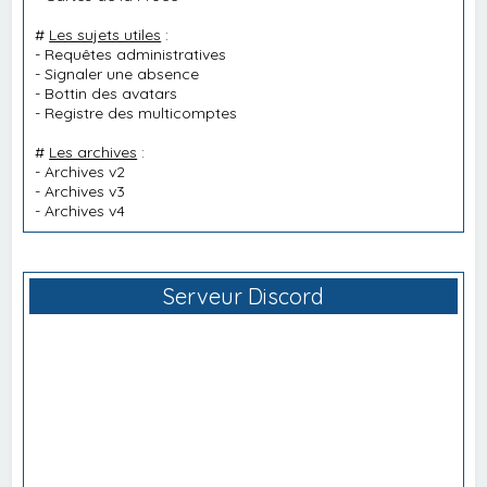
#
Les sujets utiles
:
-
Requêtes administratives
-
Signaler une absence
-
Bottin des avatars
-
Registre des multicomptes
#
Les archives
:
-
Archives v2
-
Archives v3
-
Archives v4
Serveur Discord