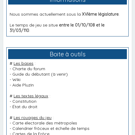
Nous sommes actuellement sous la
XVIème législature
.
Le temps de jeu se situe
entre le 01/10/108 et le
31/03/110
.
Boite à outils
#
Les bases
:
-
Charte du forum
-
Guide du débutant
(à venir)
-
Wiki
-
Aide PluzIn
#
Les textes légaux
:
-
Constitution
-
État du droit
#
Les rouages du jeu
:
-
Carte électorale des métropoles
-
Calendrier frôceux et échelle de temps
-
Cartes de la Frôce