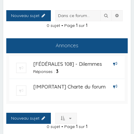
Rechercher
Recher
Nouveau sujet
0 sujet • Page
1
sur
1
Annonces
[FÉDÉRALES 108] - Dilemmes
Réponses :
3
[IMPORTANT] Charte du forum
Nouveau sujet
0 sujet • Page
1
sur
1