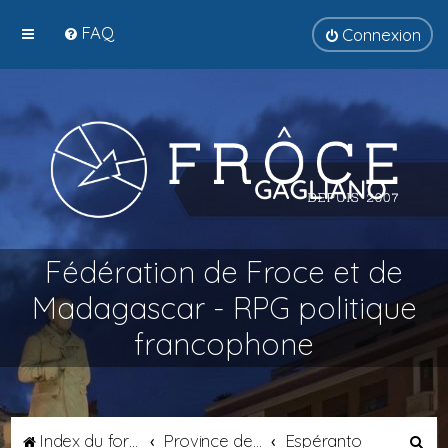
FAQ
Connexion
Fédération de Froce et de
Madagascar - RPG politique
francophone
R
Index du forum
Province de Septimanie
Espéranto