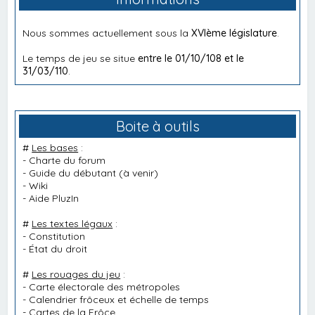
Nous sommes actuellement sous la
XVIème législature
.
Le temps de jeu se situe
entre le 01/10/108 et le
31/03/110
.
Boite à outils
#
Les bases
:
-
Charte du forum
-
Guide du débutant
(à venir)
-
Wiki
-
Aide PluzIn
#
Les textes légaux
:
-
Constitution
-
État du droit
#
Les rouages du jeu
:
-
Carte électorale des métropoles
-
Calendrier frôceux et échelle de temps
-
Cartes de la Frôce