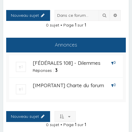
Rechercher
Recher
Nouveau sujet
0 sujet • Page
1
sur
1
Annonces
[FÉDÉRALES 108] - Dilemmes
Réponses :
3
[IMPORTANT] Charte du forum
Nouveau sujet
0 sujet • Page
1
sur
1