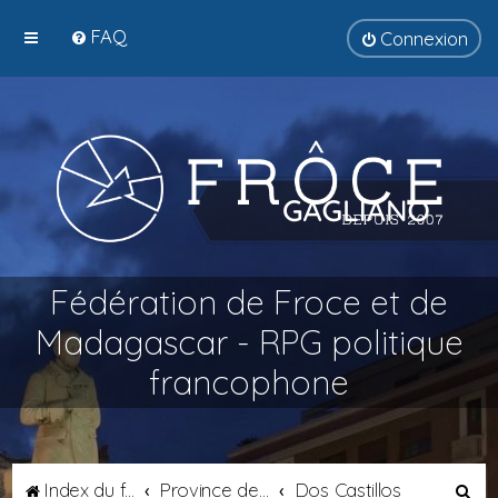
FAQ
Connexion
Fédération de Froce et de
Madagascar - RPG politique
francophone
R
Index du forum
Province de Septimanie
Dos Castillos