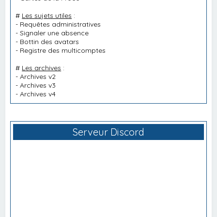
#
Les sujets utiles
:
-
Requêtes administratives
-
Signaler une absence
-
Bottin des avatars
-
Registre des multicomptes
#
Les archives
:
-
Archives v2
-
Archives v3
-
Archives v4
Serveur Discord