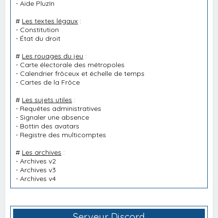
-
Aide PluzIn
#
Les textes légaux
:
-
Constitution
-
État du droit
#
Les rouages du jeu
:
-
Carte électorale des métropoles
-
Calendrier frôceux et échelle de temps
-
Cartes de la Frôce
#
Les sujets utiles
:
-
Requêtes administratives
-
Signaler une absence
-
Bottin des avatars
-
Registre des multicomptes
#
Les archives
:
-
Archives v2
-
Archives v3
-
Archives v4
Serveur Discord