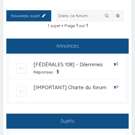
Rechercher
Recher
Nouveau sujet
1 sujet • Page
1
sur
1
Annonces
[FÉDÉRALES 108] - Dilemmes
Réponses :
3
[IMPORTANT] Charte du forum
Sujets