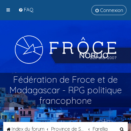
FAQ
Connexion
Fédération de Froce et de
Madagascar - RPG politique
francophone
R
Index du forum
Province de Septimanie
Farellia