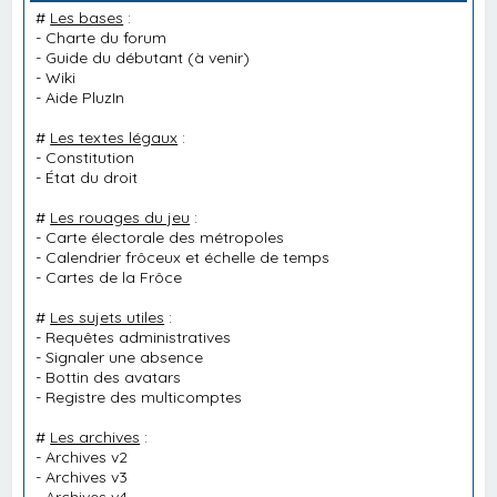
#
Les bases
:
-
Charte du forum
-
Guide du débutant
(à venir)
-
Wiki
-
Aide PluzIn
#
Les textes légaux
:
-
Constitution
-
État du droit
#
Les rouages du jeu
:
-
Carte électorale des métropoles
-
Calendrier frôceux et échelle de temps
-
Cartes de la Frôce
#
Les sujets utiles
:
-
Requêtes administratives
-
Signaler une absence
-
Bottin des avatars
-
Registre des multicomptes
#
Les archives
:
-
Archives v2
-
Archives v3
-
Archives v4