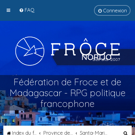
FAQ
Connexion
Fédération de Froce et de
Madagascar - RPG politique
francophone
R
Index du forum
Province de Tyrsènie
Santa-Maria di Bagni