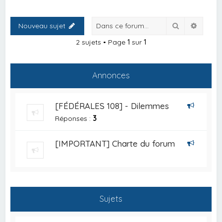
Rechercher
Recher
Nouveau sujet
2 sujets • Page
1
sur
1
Annonces
[FÉDÉRALES 108] - Dilemmes
Réponses :
3
[IMPORTANT] Charte du forum
Sujets