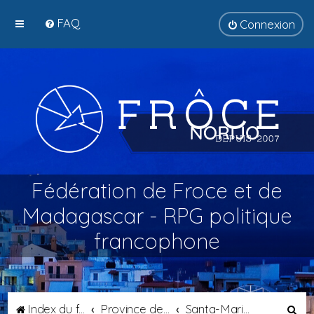
FAQ
Connexion
Fédération de Froce et de
Madagascar - RPG politique
francophone
R
Index du forum
Province de Tyrsènie
Santa-Maria di Bagni