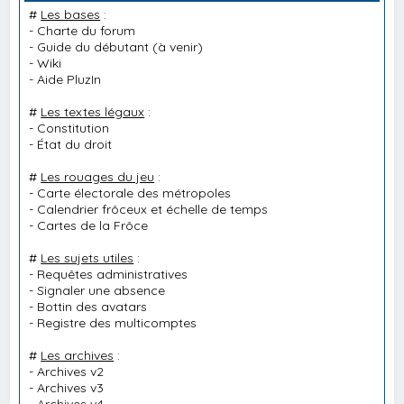
#
Les bases
:
-
Charte du forum
-
Guide du débutant
(à venir)
-
Wiki
-
Aide PluzIn
#
Les textes légaux
:
-
Constitution
-
État du droit
#
Les rouages du jeu
:
-
Carte électorale des métropoles
-
Calendrier frôceux et échelle de temps
-
Cartes de la Frôce
#
Les sujets utiles
:
-
Requêtes administratives
-
Signaler une absence
-
Bottin des avatars
-
Registre des multicomptes
#
Les archives
:
-
Archives v2
-
Archives v3
-
Archives v4