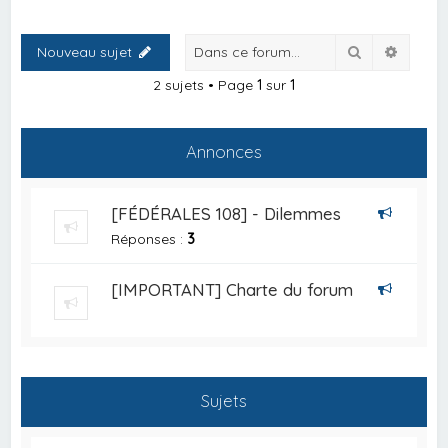
Rechercher
Recher
Nouveau sujet
2 sujets • Page
1
sur
1
Annonces
[FÉDÉRALES 108] - Dilemmes
Réponses :
3
[IMPORTANT] Charte du forum
Sujets