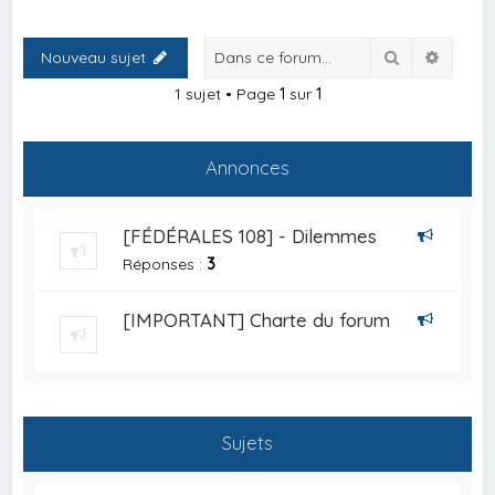
Rechercher
Recher
Nouveau sujet
1 sujet • Page
1
sur
1
Annonces
[FÉDÉRALES 108] - Dilemmes
Réponses :
3
[IMPORTANT] Charte du forum
Sujets