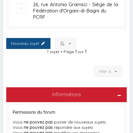
26, rue Antonio Gramsci - Siège de la
Fédération d'Organi-di-Bagni du
PCRF
Nouveau sujet
1 sujet • Page
1
sur
1
Aller à
Informations
Permissions du forum
Vous
ne pouvez pas
poster de nouveaux sujets
Vous
ne pouvez pas
répondre aux sujets
Vous
ne pouvez pas
modifier vos messages