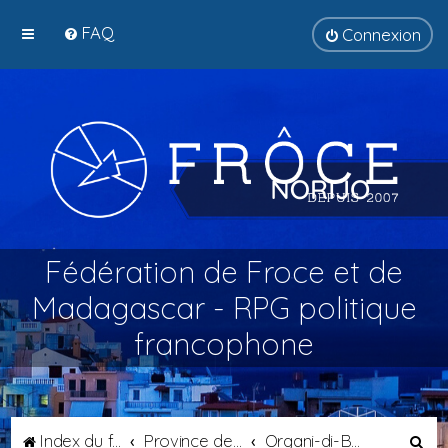
FAQ
Connexion
Fédération de Froce et de
Madagascar - RPG politique
francophone
R
Index du forum
Province de Tyrsènie
Organi-di-Bagni