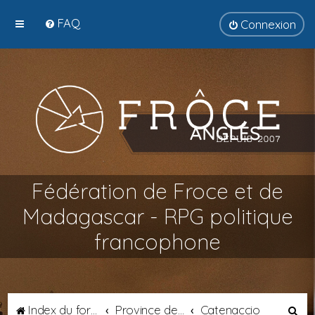
FAQ
Connexion
Fédération de Froce et de
Madagascar - RPG politique
francophone
R
Index du forum
Province de Tyrsènie
Catenaccio