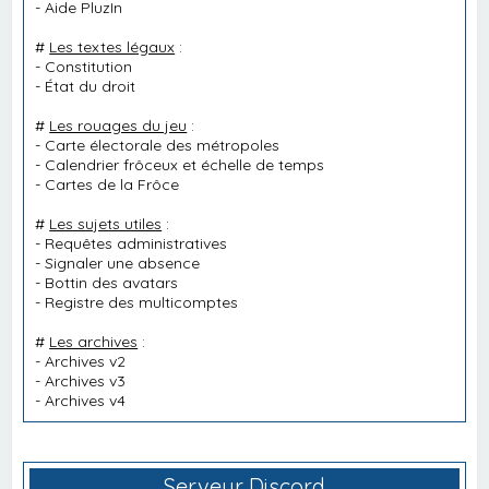
-
Aide PluzIn
#
Les textes légaux
:
-
Constitution
-
État du droit
#
Les rouages du jeu
:
-
Carte électorale des métropoles
-
Calendrier frôceux et échelle de temps
-
Cartes de la Frôce
#
Les sujets utiles
:
-
Requêtes administratives
-
Signaler une absence
-
Bottin des avatars
-
Registre des multicomptes
#
Les archives
:
-
Archives v2
-
Archives v3
-
Archives v4
Serveur Discord