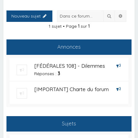
Rechercher
Recher
Nouveau sujet
1 sujet • Page
1
sur
1
Annonces
[FÉDÉRALES 108] - Dilemmes
Réponses :
3
[IMPORTANT] Charte du forum
Sujets