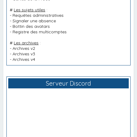
#
Les sujets utiles
:
-
Requêtes administratives
-
Signaler une absence
-
Bottin des avatars
-
Registre des multicomptes
#
Les archives
:
-
Archives v2
-
Archives v3
-
Archives v4
Serveur Discord