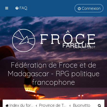
FAQ
Connexion
Fédération de Froce et de
Madagascar - RPG politique
francophone
R
Index du forum
Province de Tyrsènie
Buonvitto