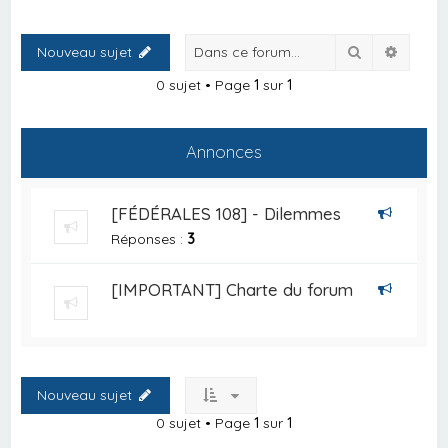
Rechercher
Recher
Nouveau sujet
0 sujet • Page
1
sur
1
Annonces
[FÉDÉRALES 108] - Dilemmes
Réponses :
3
[IMPORTANT] Charte du forum
Nouveau sujet
0 sujet • Page
1
sur
1