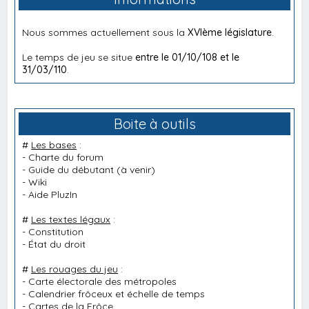
Nous sommes actuellement sous la
XVIème législature
.
Le temps de jeu se situe
entre le 01/10/108 et le
31/03/110
.
Boite à outils
#
Les bases
:
-
Charte du forum
-
Guide du débutant
(à venir)
-
Wiki
-
Aide PluzIn
#
Les textes légaux
:
-
Constitution
-
État du droit
#
Les rouages du jeu
:
-
Carte électorale des métropoles
-
Calendrier frôceux et échelle de temps
-
Cartes de la Frôce