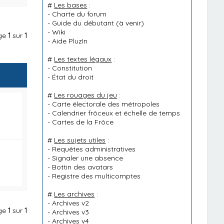
#
Les bases
:
-
Charte du forum
-
Guide du débutant
(à venir)
-
Wiki
age
1
sur
1
-
Aide PluzIn
#
Les textes légaux
:
-
Constitution
-
État du droit
#
Les rouages du jeu
:
-
Carte électorale des métropoles
-
Calendrier frôceux et échelle de temps
-
Cartes de la Frôce
#
Les sujets utiles
:
-
Requêtes administratives
-
Signaler une absence
-
Bottin des avatars
-
Registre des multicomptes
#
Les archives
:
-
Archives v2
age
1
sur
1
-
Archives v3
-
Archives v4