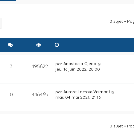
0 sujet • P
rcher
Recherche avancée
par
Anastasia Ojeda
3
495622
jeu. 16 juin 2022, 20:00
par
Aurore Lacroix-Valmont
0
446465
mar. 04 mai 2021, 21:16
0 sujet • P