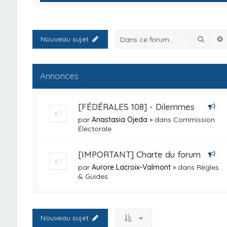
Reche
Nouveau sujet
Annonces
[FÉDÉRALES 108] - Dilemmes
par
Anastasia Ojeda
» dans
Commission
Électorale
[IMPORTANT] Charte du forum
par
Aurore Lacroix-Valmont
» dans
Règles
& Guides
Nouveau sujet