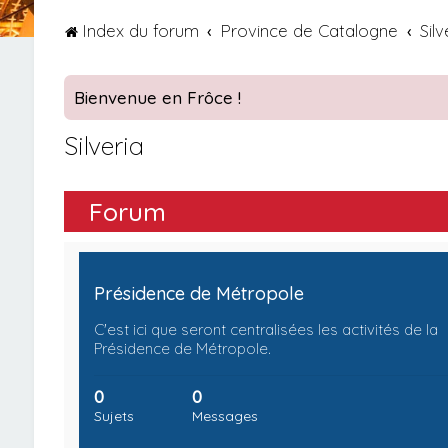
Index du forum
Province de Catalogne
Silv
Bienvenue en Frôce !
Silveria
Forum
Présidence de Métropole
C'est ici que seront centralisées les activités de la
Présidence de Métropole.
0
0
Sujets
Messages