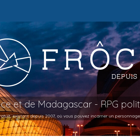
oce et de Madagascar - RPG poli
atuit, existant depuis 2007, où vous pouvez incarner un personnage et