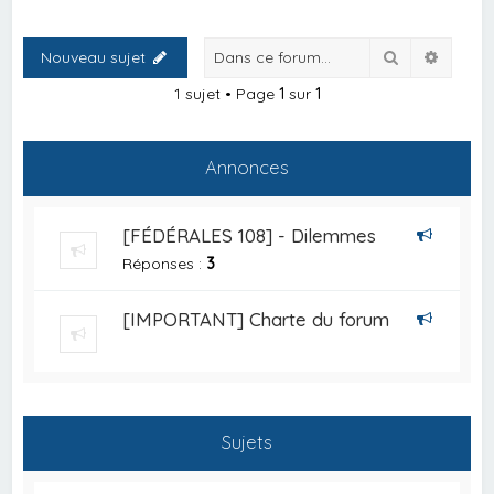
Rechercher
Recher
Nouveau sujet
1 sujet • Page
1
sur
1
Annonces
[FÉDÉRALES 108] - Dilemmes
Réponses :
3
[IMPORTANT] Charte du forum
Sujets