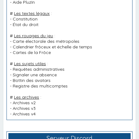
-
Aide PluzIn
#
Les textes légaux
:
-
Constitution
-
État du droit
#
Les rouages du jeu
:
-
Carte électorale des métropoles
-
Calendrier frôceux et échelle de temps
-
Cartes de la Frôce
#
Les sujets utiles
:
-
Requêtes administratives
-
Signaler une absence
-
Bottin des avatars
-
Registre des multicomptes
#
Les archives
:
-
Archives v2
-
Archives v3
-
Archives v4
Serveur Discord