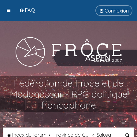
FAQ
Connexion
Fédération de Froce et de
Madagascar - RPG politique
francophone
R
Index du forum
Province de Catalogne
Salusa