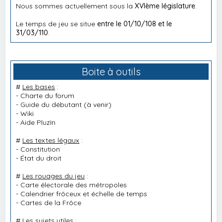
Nous sommes actuellement sous la
XVIème législature
.
Le temps de jeu se situe
entre le 01/10/108 et le
31/03/110
.
Boite à outils
#
Les bases
:
-
Charte du forum
-
Guide du débutant
(à venir)
-
Wiki
-
Aide PluzIn
#
Les textes légaux
:
-
Constitution
-
État du droit
#
Les rouages du jeu
:
-
Carte électorale des métropoles
-
Calendrier frôceux et échelle de temps
-
Cartes de la Frôce
#
Les sujets utiles
: