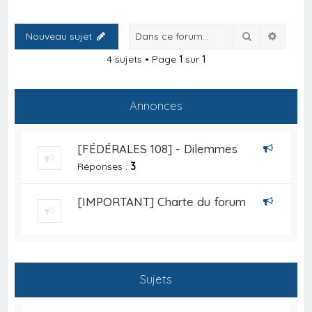
Rechercher
Recher
Nouveau sujet
4 sujets • Page
1
sur
1
Annonces
[FÉDÉRALES 108] - Dilemmes
Réponses :
3
[IMPORTANT] Charte du forum
Sujets