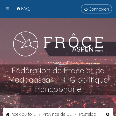
FAQ
Connexion
Fédération de Froce et de
Madagascar - RPG politique
francophone
R
Index du forum
Province de Catalogne
Pastelac