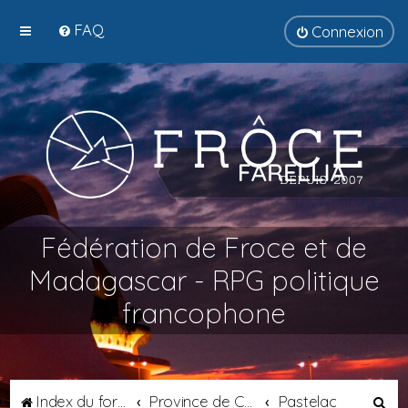
FAQ
Connexion
Fédération de Froce et de
Madagascar - RPG politique
francophone
R
Index du forum
Province de Catalogne
Pastelac