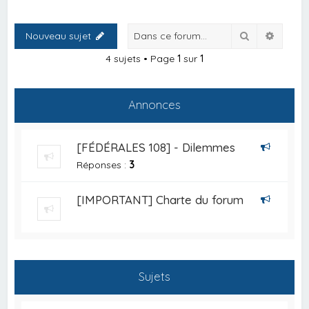
Rechercher
Recher
Nouveau sujet
4 sujets • Page
1
sur
1
Annonces
[FÉDÉRALES 108] - Dilemmes
Réponses :
3
[IMPORTANT] Charte du forum
Sujets