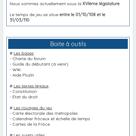
Nous sommes actuellement sous la
XVIème législature
.
Le temps de jeu se situe
entre le 01/10/108 et le
31/03/110
.
Boite à outils
#
Les bases
:
-
Charte du forum
-
Guide du débutant
(à venir)
-
Wiki
-
Aide PluzIn
#
Les textes légaux
:
-
Constitution
-
État du droit
#
Les rouages du jeu
:
-
Carte électorale des métropoles
-
Calendrier frôceux et échelle de temps
-
Cartes de la Frôce
#
Les sujets utiles
: