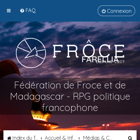
FAQ
Connexion
Fédération de Froce et de
Madagascar - RPG politique
francophone
R
Index du forum
Accueil & Informations
Médias & Communications