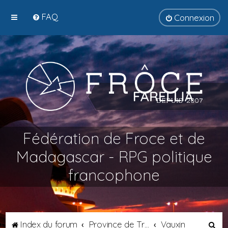
FAQ
Connexion
Fédération de Froce et de
Madagascar - RPG politique
francophone
R
Index du forum
Province de Transalpie
Vauxin