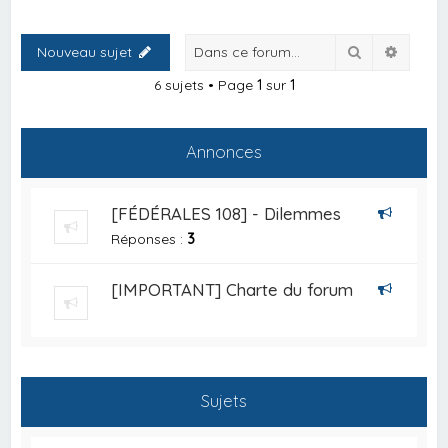
Rechercher
Recher
Nouveau sujet
6 sujets • Page
1
sur
1
Annonces
[FÉDÉRALES 108] - Dilemmes
Réponses :
3
[IMPORTANT] Charte du forum
Sujets