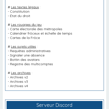
#
Les textes légaux
:
-
Constitution
-
État du droit
#
Les rouages du jeu
:
-
Carte électorale des métropoles
-
Calendrier frôceux et échelle de temps
-
Cartes de la Frôce
#
Les sujets utiles
:
-
Requêtes administratives
-
Signaler une absence
-
Bottin des avatars
-
Registre des multicomptes
#
Les archives
:
-
Archives v2
-
Archives v3
-
Archives v4
Serveur Discord