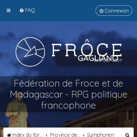
FAQ
Connexion
Fédération de Froce et de
Madagascar - RPG politique
francophone
R
Index du forum
Province de Transalpie
Symphorien