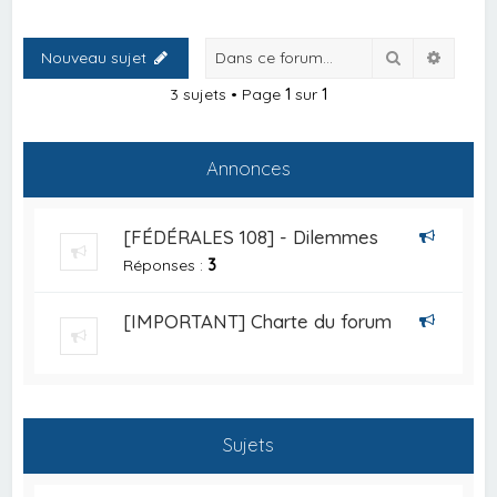
Rechercher
Recher
Nouveau sujet
3 sujets • Page
1
sur
1
Annonces
[FÉDÉRALES 108] - Dilemmes
Réponses :
3
[IMPORTANT] Charte du forum
Sujets