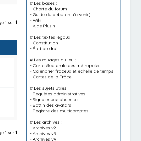
#
Les bases
:
-
Charte du forum
-
Guide du débutant
(à venir)
-
Wiki
age
1
sur
1
-
Aide PluzIn
#
Les textes légaux
:
-
Constitution
-
État du droit
#
Les rouages du jeu
:
-
Carte électorale des métropoles
-
Calendrier frôceux et échelle de temps
-
Cartes de la Frôce
#
Les sujets utiles
:
-
Requêtes administratives
-
Signaler une absence
-
Bottin des avatars
-
Registre des multicomptes
#
Les archives
:
-
Archives v2
age
1
sur
1
-
Archives v3
-
Archives v4