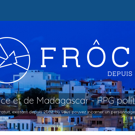
oce et de Madagascar - RPG poli
atuit, existant depuis 2007, où vous pouvez incarner un personnage et