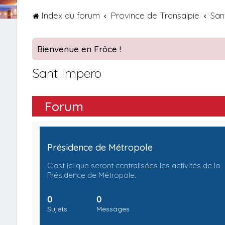
Index du forum
Province de Transalpie
San
Bienvenue en Frôce !
Sant Impero
Forum
Présidence de Métropole
C'est ici que seront centralisées les activités de la
Présidence de Métropole.
0
0
Sujets
Messages