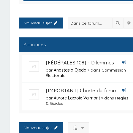
Reche
Nouveau sujet
Annonces
[FÉDÉRALES 108] - Dilemmes
par
Anastasia Ojeda
» dans
Commission
Électorale
[IMPORTANT] Charte du forum
par
Aurore Lacroix-Valmont
» dans
Règles
& Guides
Nouveau sujet