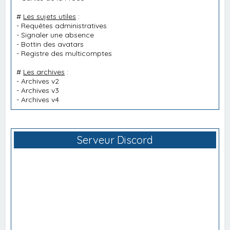
#
Les sujets utiles
:
-
Requêtes administratives
-
Signaler une absence
-
Bottin des avatars
-
Registre des multicomptes
#
Les archives
:
-
Archives v2
-
Archives v3
-
Archives v4
Serveur Discord