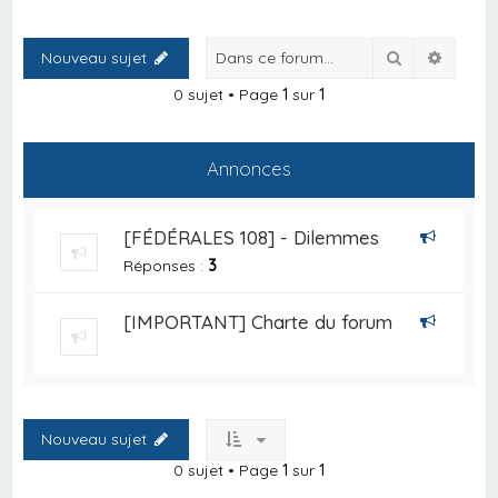
Rechercher
Recher
Nouveau sujet
0 sujet • Page
1
sur
1
Annonces
[FÉDÉRALES 108] - Dilemmes
Réponses :
3
[IMPORTANT] Charte du forum
Nouveau sujet
0 sujet • Page
1
sur
1