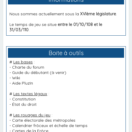
Nous sommes actuellement sous la
XVIème législature
.
Le temps de jeu se situe
entre le 01/10/108 et le
31/03/110
.
Boite à outils
#
Les bases
:
-
Charte du forum
-
Guide du débutant
(à venir)
-
Wiki
-
Aide PluzIn
#
Les textes légaux
:
-
Constitution
-
État du droit
#
Les rouages du jeu
:
-
Carte électorale des métropoles
-
Calendrier frôceux et échelle de temps
-
Cartes de la Frôce