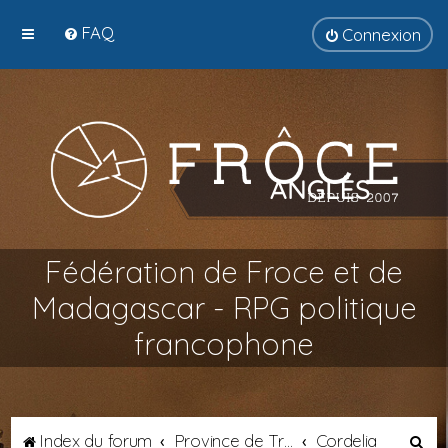
FAQ
Connexion
Fédération de Froce et de
Madagascar - RPG politique
francophone
R
Index du forum
Province de Transalpie
Cordelia