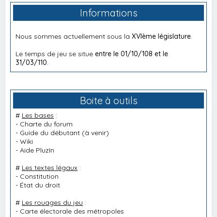
Informations
Nous sommes actuellement sous la
XVIème législature
.
Le temps de jeu se situe
entre le 01/10/108 et le
31/03/110
.
Boite à outils
#
Les bases
:
-
Charte du forum
-
Guide du débutant
(à venir)
-
Wiki
-
Aide PluzIn
#
Les textes légaux
:
-
Constitution
-
État du droit
#
Les rouages du jeu
:
-
Carte électorale des métropoles