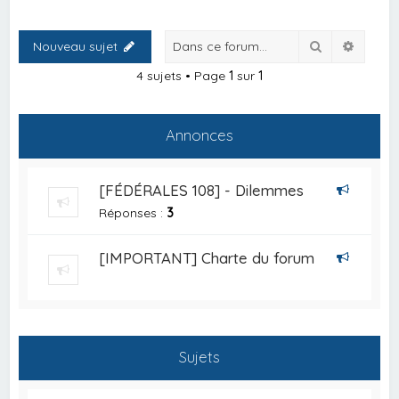
Rechercher
Recher
Nouveau sujet
4 sujets • Page
1
sur
1
Annonces
[FÉDÉRALES 108] - Dilemmes
Réponses :
3
[IMPORTANT] Charte du forum
Sujets