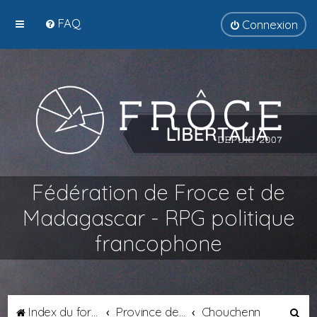
FAQ
Connexion
Fédération de Froce et de
Madagascar - RPG politique
francophone
R
Index du forum
Province de Transalpie
Chouchenn