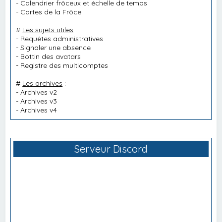
-
Calendrier frôceux et échelle de temps
-
Cartes de la Frôce
#
Les sujets utiles
:
-
Requêtes administratives
-
Signaler une absence
-
Bottin des avatars
-
Registre des multicomptes
#
Les archives
:
-
Archives v2
-
Archives v3
-
Archives v4
Serveur Discord