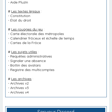
-
Aide PluzIn
#
Les textes légaux
:
-
Constitution
-
État du droit
#
Les rouages du jeu
:
-
Carte électorale des métropoles
-
Calendrier frôceux et échelle de temps
-
Cartes de la Frôce
#
Les sujets utiles
:
-
Requêtes administratives
-
Signaler une absence
-
Bottin des avatars
-
Registre des multicomptes
#
Les archives
:
-
Archives v2
-
Archives v3
-
Archives v4
Serveur Discord