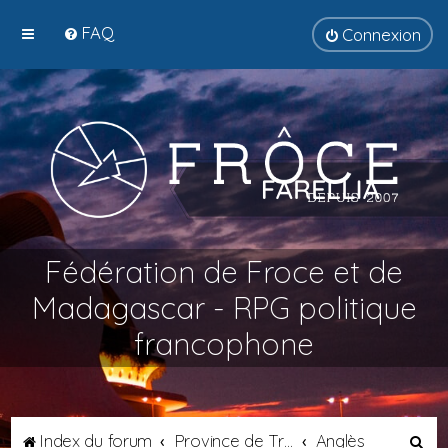
FAQ
Connexion
Fédération de Froce et de
Madagascar - RPG politique
francophone
R
Index du forum
Province de Transalpie
Anglès