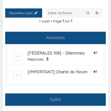
Rechercher
Recher
Nouveau sujet
1 sujet • Page
1
sur
1
Annonces
[FÉDÉRALES 108] - Dilemmes
Réponses :
3
[IMPORTANT] Charte du forum
Sujets