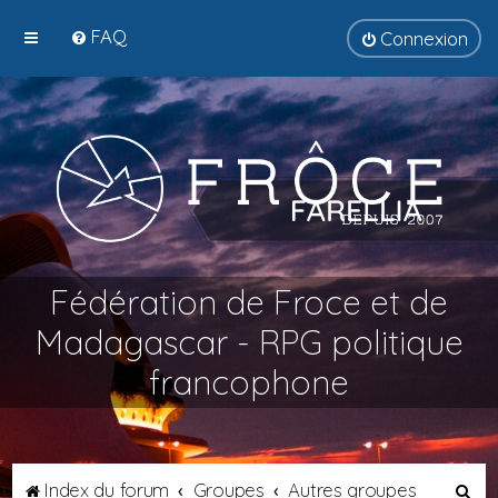
FAQ
Connexion
Fédération de Froce et de
Madagascar - RPG politique
francophone
R
Index du forum
Groupes
Autres groupes