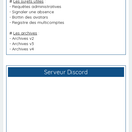
#
Les sujets utiles
:
-
Requêtes administratives
-
Signaler une absence
-
Bottin des avatars
-
Registre des multicomptes
#
Les archives
:
-
Archives v2
-
Archives v3
-
Archives v4
Serveur Discord