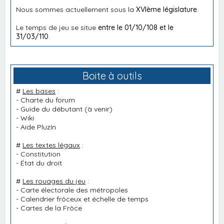
Nous sommes actuellement sous la
XVIème législature
.
Le temps de jeu se situe
entre le 01/10/108 et le
31/03/110
.
Boite à outils
#
Les bases
:
-
Charte du forum
-
Guide du débutant
(à venir)
-
Wiki
-
Aide PluzIn
#
Les textes légaux
:
-
Constitution
-
État du droit
#
Les rouages du jeu
:
-
Carte électorale des métropoles
-
Calendrier frôceux et échelle de temps
-
Cartes de la Frôce