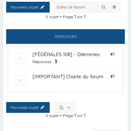
Rechercher
Recher
Nouveau sujet
0 sujet • Page
1
sur
1
Annonces
[FÉDÉRALES 108] - Dilemmes
Réponses :
3
[IMPORTANT] Charte du forum
Nouveau sujet
0 sujet • Page
1
sur
1