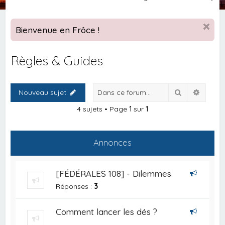
e
c
Bienvenue en Frôce !
h
e
Règles & Guides
r
c
Rechercher
Recher
Nouveau sujet
h
e
4 sujets • Page
1
sur
1
r
Annonces
[FÉDÉRALES 108] - Dilemmes
Réponses :
3
Comment lancer les dés ?