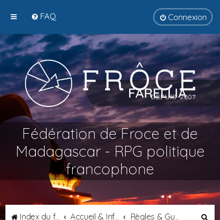
FAQ
Connexion
Fédération de Froce et de
Madagascar - RPG politique
francophone
R
Index du forum
Accueil & Informations
Règles & Guides