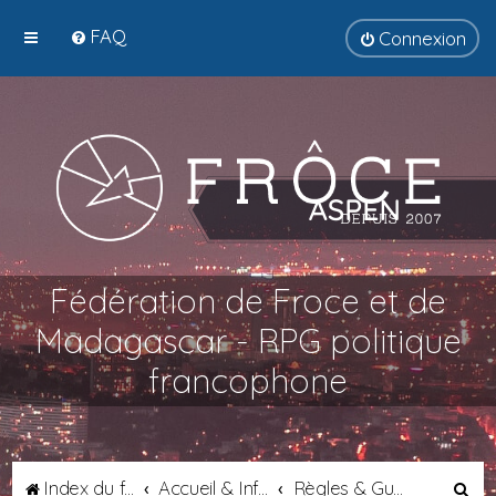
FAQ
Connexion
Fédération de Froce et de
Madagascar - RPG politique
francophone
R
Index du forum
Accueil & Informations
Règles & Guides