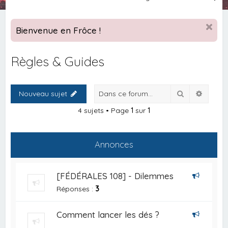
e
c
Bienvenue en Frôce !
h
e
Règles & Guides
r
c
Rechercher
Recher
Nouveau sujet
h
e
4 sujets • Page
1
sur
1
r
Annonces
[FÉDÉRALES 108] - Dilemmes
Réponses :
3
Comment lancer les dés ?