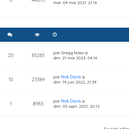
mar. 04 mai 2021, 21:16
par
Gregg Naez
20
65265
dim. 21 mai 2023, 04:16
par
Nick Davis
10
23384
dim. 19 juin 2022, 21:39
par
Nick Davis
1
8963
dim. 05 sept. 2021, 20:12
3 sujets • P