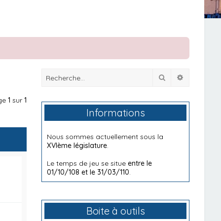
Rechercher
Recherche
age
1
sur
1
Informations
Nous sommes actuellement sous la
XVIème législature
.
Le temps de jeu se situe
entre le
01/10/108 et le 31/03/110
.
Boite à outils