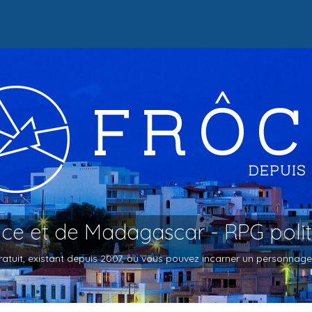
oce et de Madagascar - RPG poli
atuit, existant depuis 2007, où vous pouvez incarner un personnage et