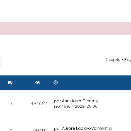
3 sujets • P
rcher
Recherche avancée
par
Anastasia Ojeda
3
494662
jeu. 16 juin 2022, 20:00
par
Aurore Lacroix-Valmont
0
446113