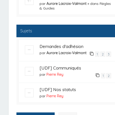
par
Aurore Lacroix-Valmont
» dans
Règles
& Guides
Sujets
Demandes d'adhésion
par
Aurore Lacroix-Valmont
1
2
3
[UDF] Communiqués
par
Pierre Rey
1
2
[UDF] Nos statuts
par
Pierre Rey