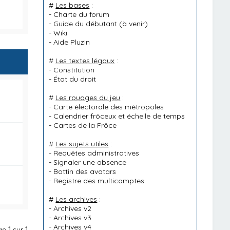
#
Les bases
:
-
Charte du forum
-
Guide du débutant
(à venir)
-
Wiki
-
Aide PluzIn
#
Les textes légaux
:
-
Constitution
-
État du droit
#
Les rouages du jeu
:
-
Carte électorale des métropoles
-
Calendrier frôceux et échelle de temps
-
Cartes de la Frôce
#
Les sujets utiles
:
-
Requêtes administratives
-
Signaler une absence
-
Bottin des avatars
-
Registre des multicomptes
#
Les archives
:
-
Archives v2
-
Archives v3
-
Archives v4
age
1
sur
1