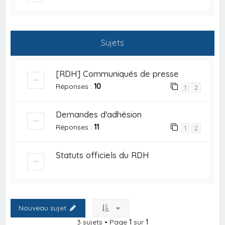
Sujets
[RDH] Communiqués de presse
Réponses :
10
1
2
Demandes d'adhésion
Réponses :
11
1
2
Statuts officiels du RDH
Nouveau sujet
3 sujets • Page
1
sur
1