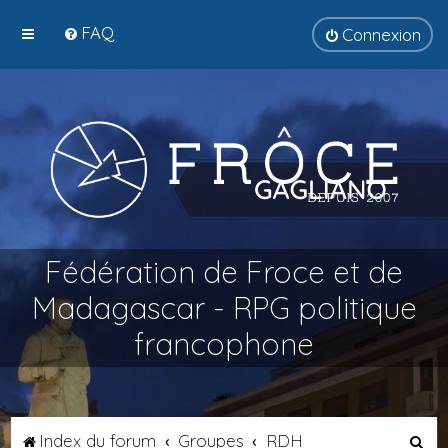
FAQ
Connexion
Fédération de Froce et de
Madagascar - RPG politique
francophone
R
Index du forum
Groupes
RDH