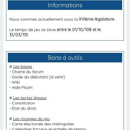
Informations
Nous sommes actuellement sous la
XVIème législature
.
Le temps de jeu se situe
entre le 01/10/108 et le
31/03/110
.
Boite à outils
#
Les bases
:
-
Charte du forum
-
Guide du débutant
(à venir)
-
Wiki
-
Aide PluzIn
#
Les textes légaux
:
-
Constitution
-
État du droit
#
Les rouages du jeu
:
-
Carte électorale des métropoles
-
Calendrier frôceux et échelle de temps