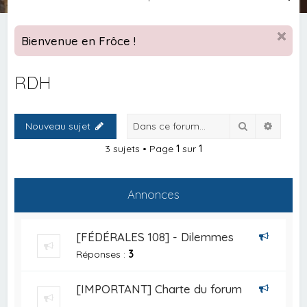
e
c
Bienvenue en Frôce !
h
e
RDH
r
c
Rechercher
Recher
Nouveau sujet
h
e
3 sujets • Page
1
sur
1
r
Annonces
[FÉDÉRALES 108] - Dilemmes
Réponses :
3
[IMPORTANT] Charte du forum