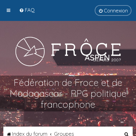
FAQ
Connexion
Fédération de Froce et de
Madagascar - RPG politique
francophone
R
Index du forum
Groupes