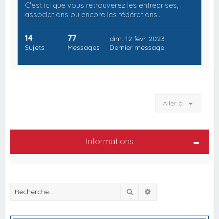
C'est ici que vous retrouverez les entreprises,
associations ou encore les fédérations…
14
77
dim. 12 févr. 2023
Sujets
Messages
Dernier message
Aller à
Informations
Rechercher
Recherche avancée