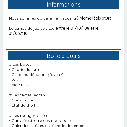
Informations
Nous sommes actuellement sous la
XVIème législature
.
Le temps de jeu se situe
entre le 01/10/108 et le
31/03/110
.
Boite à outils
#
Les bases
:
-
Charte du forum
-
Guide du débutant
(à venir)
-
Wiki
-
Aide PluzIn
#
Les textes légaux
:
-
Constitution
-
État du droit
#
Les rouages du jeu
:
-
Carte électorale des métropoles
-
Calendrier frôceux et échelle de temps