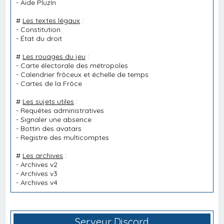
-
Aide PluzIn
#
Les textes légaux
:
-
Constitution
-
État du droit
#
Les rouages du jeu
:
-
Carte électorale des métropoles
-
Calendrier frôceux et échelle de temps
-
Cartes de la Frôce
#
Les sujets utiles
:
-
Requêtes administratives
-
Signaler une absence
-
Bottin des avatars
-
Registre des multicomptes
#
Les archives
:
-
Archives v2
-
Archives v3
-
Archives v4
Serveur Discord