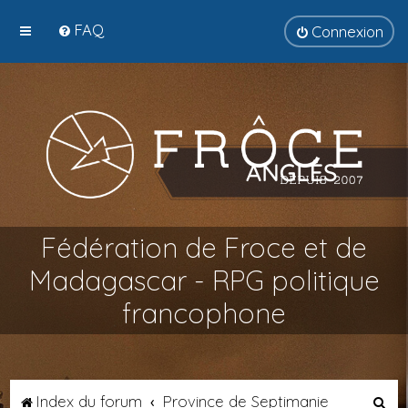
FAQ
Connexion
Fédération de Froce et de
Madagascar - RPG politique
francophone
R
Index du forum
Province de Septimanie