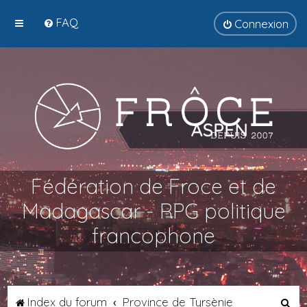
FAQ
Connexion
Fédération de Froce et de
Madagascar - RPG politique
francophone
R
Index du forum
Province de Tyrsènie