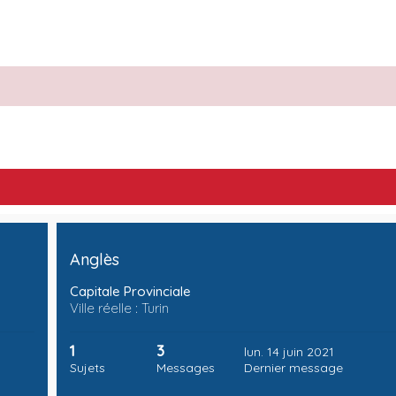
Anglès
Capitale Provinciale
Ville réelle : Turin
1
3
lun. 14 juin 2021
Sujets
Messages
Dernier message