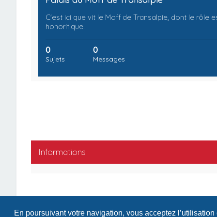
C'est ici que vit le Moff de Transalpie, dont le rôle e
honorifique.
0
0
Sujets
Messages
Informations
En poursuivant votre navigation, vous acceptez l’utilisation
Index du forum