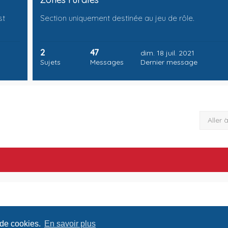
st
Section uniquement destinée au jeu de rôle.
2
47
dim. 18 juil. 2021
Sujets
Messages
Dernier message
Aller 
 de cookies.
En savoir plus
Conditions
Confide