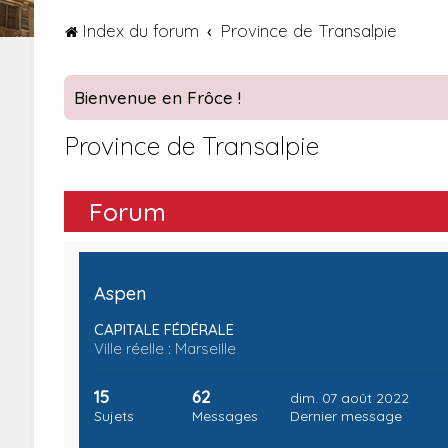
Index du forum
Province de Transalpie
Bienvenue en Frôce !
Province de Transalpie
Forum
Aspen
CAPITALE FÉDÉRALE
Ville réelle : Marseille
15
62
dim. 07 août 2022
Sujets
Messages
Dernier message