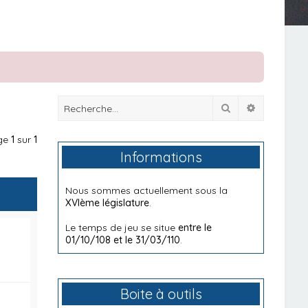
Rechercher
Recherche
age
1
sur
1
Informations
Nous sommes actuellement sous la
XVIème législature
.
Le temps de jeu se situe
entre le
01/10/108 et le 31/03/110
.
Boite à outils