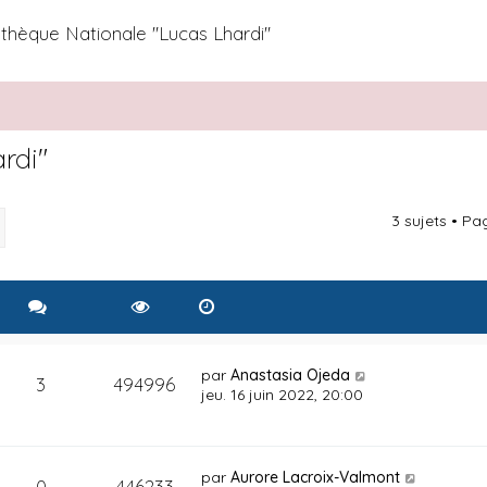
othèque Nationale "Lucas Lhardi"
rdi"
3 sujets • P
rcher
Recherche avancée
par
Anastasia Ojeda
3
494996
jeu. 16 juin 2022, 20:00
par
Aurore Lacroix-Valmont
0
446233