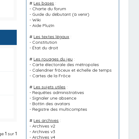
#
Les bases
:
-
Charte du forum
-
Guide du débutant
(à venir)
-
Wiki
-
Aide PluzIn
#
Les textes légaux
:
-
Constitution
-
État du droit
#
Les rouages du jeu
:
-
Carte électorale des métropoles
-
Calendrier frôceux et échelle de temps
-
Cartes de la Frôce
#
Les sujets utiles
:
-
Requêtes administratives
-
Signaler une absence
-
Bottin des avatars
-
Registre des multicomptes
#
Les archives
:
-
Archives v2
-
Archives v3
age
1
sur
1
-
Archives v4