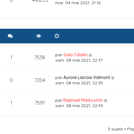
mar. 04 mai 2021, 21:16
par
Gala Catello
1
7538
sam. 08 mai 2021, 22:37
par
Aurore Lacroix-Valmont
0
7204
sam. 08 mai 2021, 22:35
par
Raphaël Markovitch
1
7597
sam. 08 mai 2021, 22:43
3 sujets • P