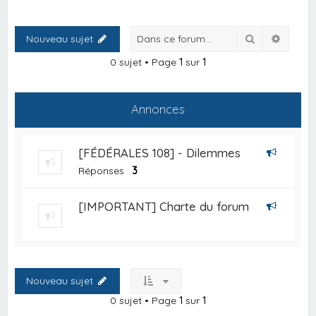
Rechercher
Recher
Nouveau sujet
0 sujet • Page
1
sur
1
Annonces
[FÉDÉRALES 108] - Dilemmes
Réponses :
3
[IMPORTANT] Charte du forum
Nouveau sujet
0 sujet • Page
1
sur
1