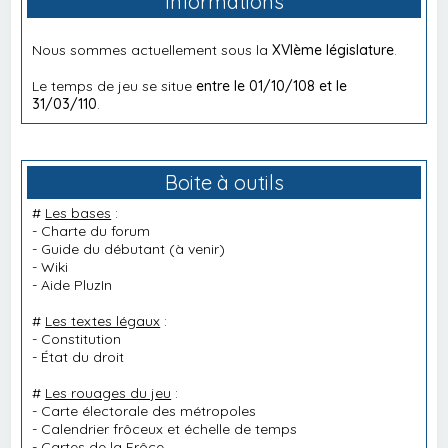
Informations
Nous sommes actuellement sous la
XVIème législature
.
Le temps de jeu se situe
entre le 01/10/108 et le
31/03/110
.
Boite à outils
#
Les bases
:
-
Charte du forum
-
Guide du débutant
(à venir)
-
Wiki
-
Aide PluzIn
#
Les textes légaux
:
-
Constitution
-
État du droit
#
Les rouages du jeu
:
-
Carte électorale des métropoles
-
Calendrier frôceux et échelle de temps
-
Cartes de la Frôce