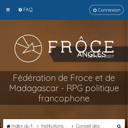
FAQ
Connexion
Fédération de Froce et de
Madagascar - RPG politique
francophone
R
Index du forum
Institutions Fédérales
Conseil des Gardiens de la Démocratie