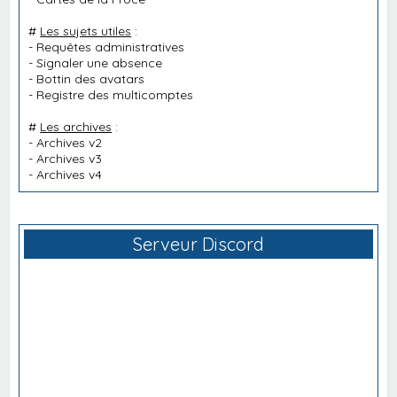
#
Les sujets utiles
:
-
Requêtes administratives
-
Signaler une absence
-
Bottin des avatars
-
Registre des multicomptes
#
Les archives
:
-
Archives v2
-
Archives v3
-
Archives v4
Serveur Discord