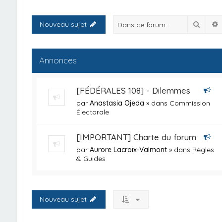
Reche
Nouveau sujet
Annonces
[FÉDÉRALES 108] - Dilemmes
par
Anastasia Ojeda
» dans
Commission
Électorale
[IMPORTANT] Charte du forum
par
Aurore Lacroix-Valmont
» dans
Règles
& Guides
Nouveau sujet