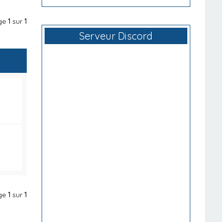
age
1
sur
1
Serveur Discord
age
1
sur
1