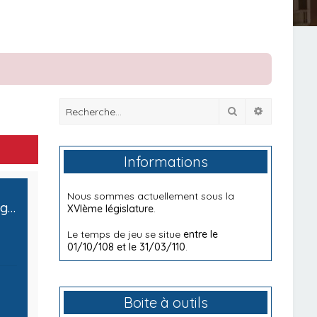
Rechercher
Recherche
Informations
Nous sommes actuellement sous la
[Chancellerie] - Ministère des Affaires étrangères, de la Défense et du Commerce International
XVIème législature
.
Le temps de jeu se situe
entre le
01/10/108 et le 31/03/110
.
Boite à outils