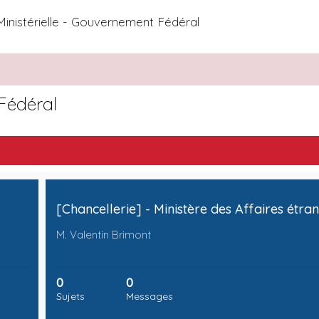
Ministérielle - Gouvernement Fédéral
 Fédéral
M. Valentin Brimont
0
0
Sujets
Messages