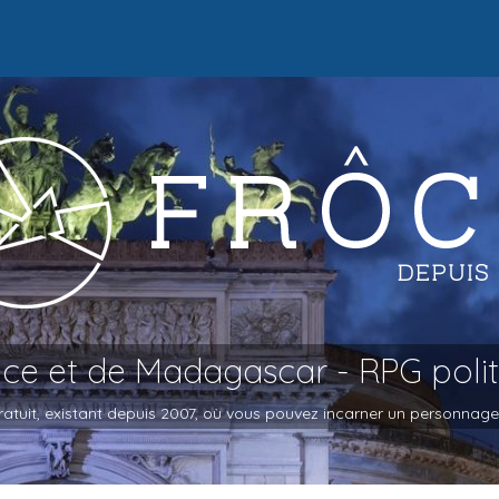
oce et de Madagascar - RPG poli
atuit, existant depuis 2007, où vous pouvez incarner un personnage et