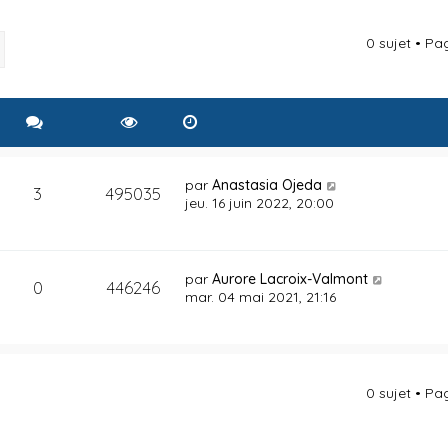
0 sujet • P
rcher
Recherche avancée
par
Anastasia Ojeda
3
495035
jeu. 16 juin 2022, 20:00
par
Aurore Lacroix-Valmont
0
446246
mar. 04 mai 2021, 21:16
0 sujet • P