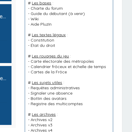
#
Les bases
:
-
Charte du forum
-
Guide du débutant
(à venir)
Ministère du Développement Économique, de la Politique Monétaire et du Budget Fédéral
-
Wiki
-
Aide PluzIn
#
Les textes légaux
:
-
Constitution
-
État du droit
#
Les rouages du jeu
:
-
Carte électorale des métropoles
-
Calendrier frôceux et échelle de temps
-
Cartes de la Frôce
Ministère de la Santé, des Sports, de la Recherche et de la Protection Sociale
#
Les sujets utiles
:
-
Requêtes administratives
-
Signaler une absence
-
Bottin des avatars
-
Registre des multicomptes
#
Les archives
:
-
Archives v2
-
Archives v3
-
Archives v4