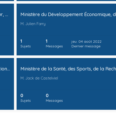
[Vice-Chancellerie] - Ministère de l’Intérieur, de la Justice et des Droits des Femmes
M. Julien Farry
1
1
jeu. 04 août 2022
Sujets
Messages
Dernier message
Ministère des Institutions et de la Coopération Inter-Provinciale
M. Jack de Castelviel
0
0
Sujets
Messages