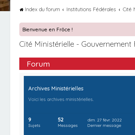
Index du forum
Institutions Fédérales
Cité 
Bienvenue en Frôce !
Cité Ministérielle - Gouvernement
Forum
Archives Ministérielles
Voici les archives ministérielles.
9
52
dim. 27 févr. 2022
Sujets
Messages
Dernier message