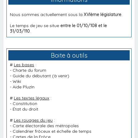
Nous sommes actuellement sous la
XVIème législature
.
Le temps de jeu se situe
entre le 01/10/108 et le
31/03/110
.
Boite à outils
#
Les bases
:
-
Charte du forum
-
Guide du débutant
(à venir)
-
Wiki
-
Aide PluzIn
#
Les textes légaux
:
-
Constitution
-
État du droit
#
Les rouages du jeu
:
-
Carte électorale des métropoles
-
Calendrier frôceux et échelle de temps
-
Cartes de la Frôce