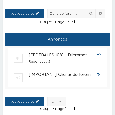
Rechercher
Recher
Nouveau sujet
0 sujet • Page
1
sur
1
Annonces
[FÉDÉRALES 108] - Dilemmes
Réponses :
3
[IMPORTANT] Charte du forum
Nouveau sujet
0 sujet • Page
1
sur
1