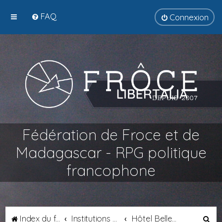
FAQ
Connexion
Fédération de Froce et de
Madagascar - RPG politique
francophone
R
Index du forum
Institutions Fédérales
Hôtel Belley - Chancellerie Suprême