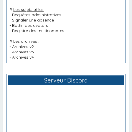
#
Les sujets utiles
:
-
Requêtes administratives
-
Signaler une absence
-
Bottin des avatars
-
Registre des multicomptes
#
Les archives
:
-
Archives v2
-
Archives v3
-
Archives v4
Serveur Discord