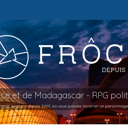
oce et de Madagascar - RPG poli
atuit, existant depuis 2007, où vous pouvez incarner un personnage et