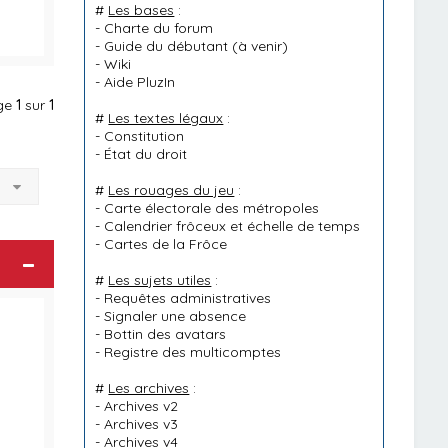
#
Les bases
:
-
Charte du forum
-
Guide du débutant
(à venir)
-
Wiki
-
Aide PluzIn
age
1
sur
1
#
Les textes légaux
:
-
Constitution
-
État du droit
à
#
Les rouages du jeu
:
-
Carte électorale des métropoles
-
Calendrier frôceux et échelle de temps
-
Cartes de la Frôce
#
Les sujets utiles
:
-
Requêtes administratives
-
Signaler une absence
-
Bottin des avatars
-
Registre des multicomptes
#
Les archives
:
-
Archives v2
-
Archives v3
-
Archives v4