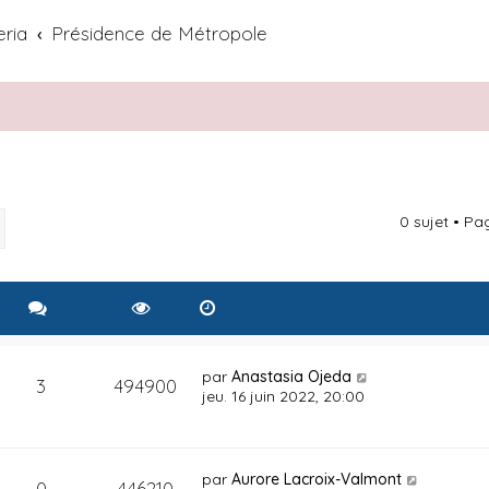
eria
Présidence de Métropole
0 sujet • P
rcher
Recherche avancée
par
Anastasia Ojeda
3
494900
jeu. 16 juin 2022, 20:00
par
Aurore Lacroix-Valmont
0
446210