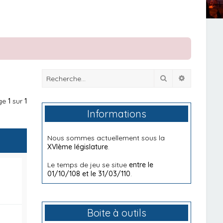
Rechercher
Recherche
age
1
sur
1
Informations
Nous sommes actuellement sous la
XVIème législature
.
Le temps de jeu se situe
entre le
01/10/108 et le 31/03/110
.
Boite à outils