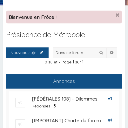
e
c
Bienvenue en Frôce !
h
e
Présidence de Métropole
r
c
Rechercher
Recher
Nouveau sujet
h
e
0 sujet • Page
1
sur
1
r
Annonces
[FÉDÉRALES 108] - Dilemmes
Réponses :
3
[IMPORTANT] Charte du forum