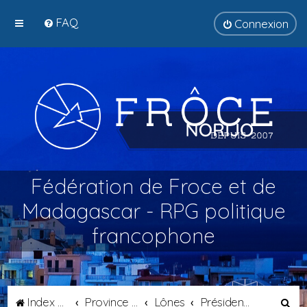
FAQ
Connexion
Fédération de Froce et de
Madagascar - RPG politique
francophone
R
Index du forum
Province de Catalogne
Lônes
Présidence de Métropole