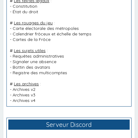
#
Les textes légaux
:
-
Constitution
-
État du droit
#
Les rouages du jeu
:
-
Carte électorale des métropoles
-
Calendrier frôceux et échelle de temps
-
Cartes de la Frôce
#
Les sujets utiles
:
-
Requêtes administratives
-
Signaler une absence
-
Bottin des avatars
-
Registre des multicomptes
#
Les archives
:
-
Archives v2
-
Archives v3
-
Archives v4
Serveur Discord