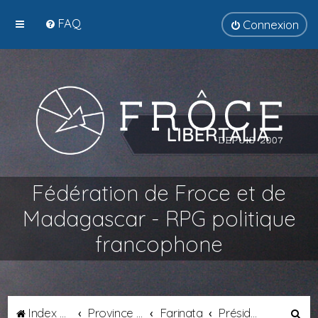
FAQ
Connexion
Fédération de Froce et de
Madagascar - RPG politique
francophone
R
Index du forum
Province de Transalpie
Farinata
Présidence de Métropole