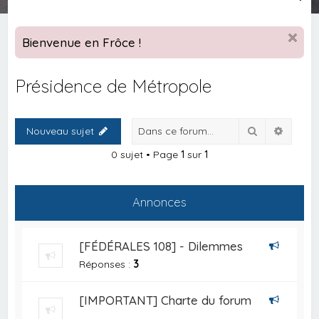
e
c
Bienvenue en Frôce !
h
e
Présidence de Métropole
r
c
Rechercher
Recher
Nouveau sujet
h
e
0 sujet • Page
1
sur
1
r
Annonces
[FÉDÉRALES 108] - Dilemmes
Réponses :
3
[IMPORTANT] Charte du forum