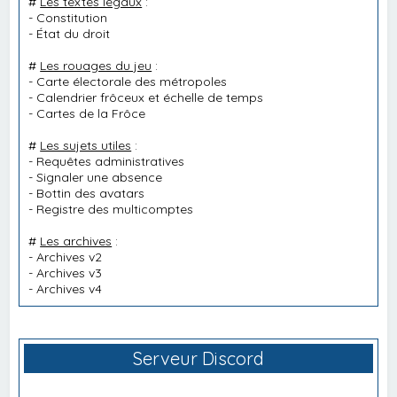
#
Les textes légaux
:
-
Constitution
-
État du droit
#
Les rouages du jeu
:
-
Carte électorale des métropoles
-
Calendrier frôceux et échelle de temps
-
Cartes de la Frôce
#
Les sujets utiles
:
-
Requêtes administratives
-
Signaler une absence
-
Bottin des avatars
-
Registre des multicomptes
#
Les archives
:
-
Archives v2
-
Archives v3
-
Archives v4
Serveur Discord