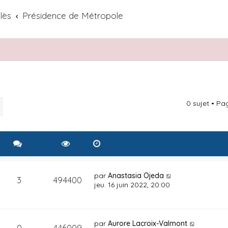
lès
Présidence de Métropole
0 sujet • P
rcher
Recherche avancée
par
Anastasia Ojeda
3
494400
jeu. 16 juin 2022, 20:00
par
Aurore Lacroix-Valmont
0
446009