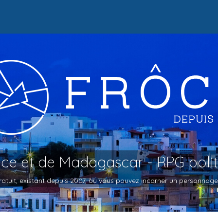
oce et de Madagascar - RPG poli
atuit, existant depuis 2007, où vous pouvez incarner un personnage et