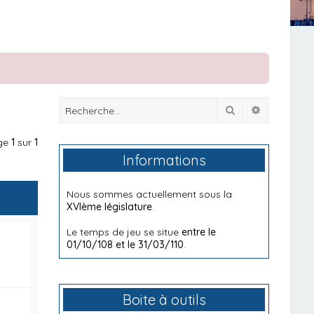
Rechercher
Recherche
age
1
sur
1
Informations
Nous sommes actuellement sous la
XVIème législature
.
Le temps de jeu se situe
entre le
01/10/108 et le 31/03/110
.
Boite à outils