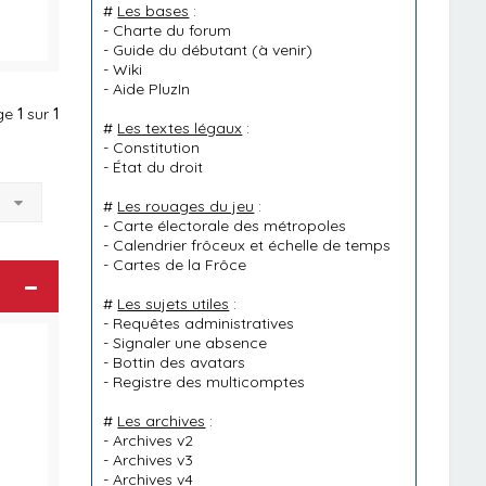
#
Les bases
:
-
Charte du forum
-
Guide du débutant
(à venir)
-
Wiki
-
Aide PluzIn
age
1
sur
1
#
Les textes légaux
:
-
Constitution
-
État du droit
à
#
Les rouages du jeu
:
-
Carte électorale des métropoles
-
Calendrier frôceux et échelle de temps
-
Cartes de la Frôce
#
Les sujets utiles
:
-
Requêtes administratives
-
Signaler une absence
-
Bottin des avatars
-
Registre des multicomptes
#
Les archives
:
-
Archives v2
-
Archives v3
-
Archives v4