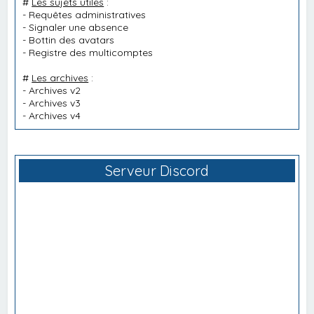
#
Les sujets utiles
:
-
Requêtes administratives
-
Signaler une absence
-
Bottin des avatars
-
Registre des multicomptes
#
Les archives
:
-
Archives v2
-
Archives v3
-
Archives v4
Serveur Discord