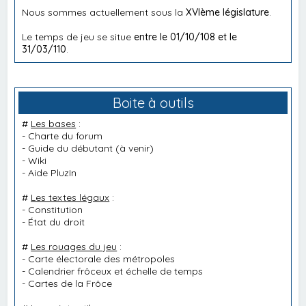
Nous sommes actuellement sous la
XVIème législature
.
Le temps de jeu se situe
entre le 01/10/108 et le
31/03/110
.
Boite à outils
#
Les bases
:
-
Charte du forum
-
Guide du débutant
(à venir)
-
Wiki
-
Aide PluzIn
#
Les textes légaux
:
-
Constitution
-
État du droit
#
Les rouages du jeu
:
-
Carte électorale des métropoles
-
Calendrier frôceux et échelle de temps
-
Cartes de la Frôce