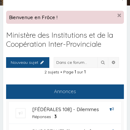
e
c
Bienvenue en Frôce !
h
e
Ministère des Institutions et de la
r
Coopération Inter-Provinciale
c
h
Rechercher
Recher
e
Nouveau sujet
r
2 sujets • Page
1
sur
1
Annonces
[FÉDÉRALES 108] - Dilemmes
Réponses :
3