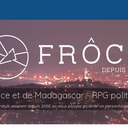
oce et de Madagascar - RPG poli
atuit, existant depuis 2007, où vous pouvez incarner un personnage et