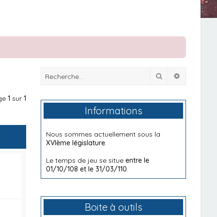
Rechercher
Recherche
age
1
sur
1
Informations
Nous sommes actuellement sous la
XVIème législature
.
Le temps de jeu se situe
entre le
01/10/108 et le 31/03/110
.
Boite à outils