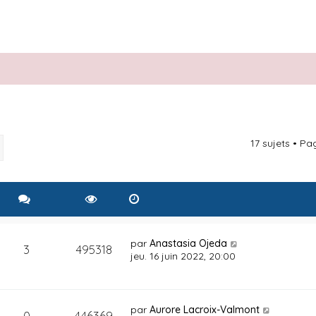
17 sujets • P
rcher
Recherche avancée
par
Anastasia Ojeda
3
495318
jeu. 16 juin 2022, 20:00
par
Aurore Lacroix-Valmont
0
446369