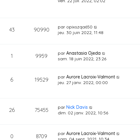
ven. 22 juil. 2022, 02:02
par
opixszqa650
43
90990
jeu. 30 juin 2022, 11:48
par
Anastasia Ojeda
1
9959
sam. 18 juin 2022, 23:26
par
Aurore Lacroix-Valmont
6
19529
jeu. 27 janv. 2022, 00:00
par
Nick Davis
26
75455
dim. 02 janv. 2022, 10:56
par
Aurore Lacroix-Valmont
0
8709
sam. 04 sept. 2021, 10:34