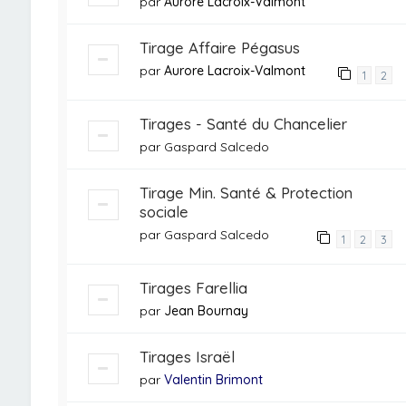
par
Aurore Lacroix-Valmont
Tirage Affaire Pégasus
par
Aurore Lacroix-Valmont
1
2
Tirages - Santé du Chancelier
par
Gaspard Salcedo
Tirage Min. Santé & Protection
sociale
par
Gaspard Salcedo
1
2
3
Tirages Farellia
par
Jean Bournay
Tirages Israël
par
Valentin Brimont