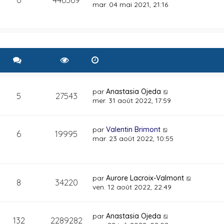
mar. 04 mai 2021, 21:16
par
Anastasia Ojeda
5
27543
mer. 31 août 2022, 17:59
par
Valentin Brimont
6
19995
mar. 23 août 2022, 10:55
par
Aurore Lacroix-Valmont
8
34220
ven. 12 août 2022, 22:49
par
Anastasia Ojeda
132
2289282