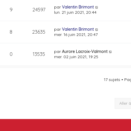
par
Valentin Brimont
9
24597
lun. 21 juin 2021, 20:44
par
Valentin Brimont
8
23635
mer. 16 juin 2021, 20:47
par
Aurore Lacroix-Valmont
0
13535
mer. 02 juin 2021, 19:25
17 sujets • P
Aller 