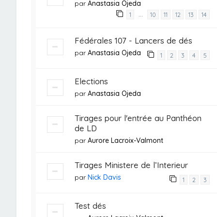
par
Anastasia Ojeda
…
1
10
11
12
13
14
Fédérales 107 - Lancers de dés
par
Anastasia Ojeda
1
2
3
4
5
Elections
par
Anastasia Ojeda
Tirages pour l'entrée au Panthéon
de LD
par
Aurore Lacroix-Valmont
Tirages Ministere de l’Interieur
par
Nick Davis
1
2
3
Test dés