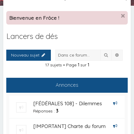
e
c
Bienvenue en Frôce !
h
e
Lancers de dés
r
c
Rechercher
Recher
Nouveau sujet
h
e
17 sujets • Page
1
sur
1
r
Annonces
[FÉDÉRALES 108] - Dilemmes
Réponses :
3
[IMPORTANT] Charte du forum