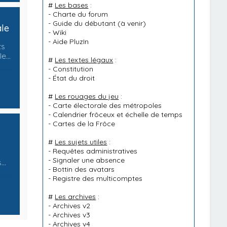
#
Les bases
:
-
Charte du forum
-
Guide du débutant
(à venir)
ale
-
Wiki
-
Aide PluzIn
ts
lle…
#
Les textes légaux
:
-
Constitution
-
État du droit
#
Les rouages du jeu
:
-
Carte électorale des métropoles
-
Calendrier frôceux et échelle de temps
-
Cartes de la Frôce
#
Les sujets utiles
:
-
Requêtes administratives
-
Signaler une absence
s…
-
Bottin des avatars
-
Registre des multicomptes
#
Les archives
:
-
Archives v2
-
Archives v3
-
Archives v4