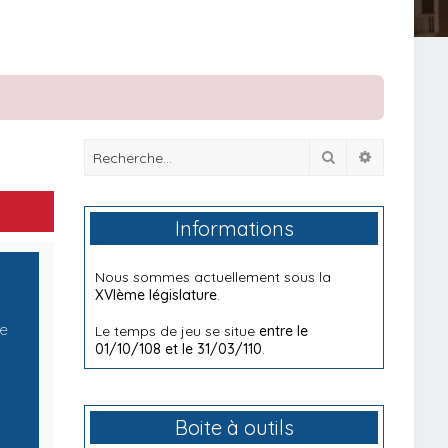
Rechercher
Recherche
Informations
Nous sommes actuellement sous la
XVIème législature
.
me
Le temps de jeu se situe
entre le
01/10/108 et le 31/03/110
.
Boite à outils