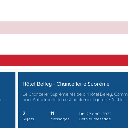
Hôtel Belley - Chancellerie Suprême
Le Chancelier Suprême réside à l'Hôtel Belley. Com
de…
pour Anthelme le lieu est hautement gardé. C'est ici…
2
11
lun. 29 août 2022
Sujets
Messages
Dernier message