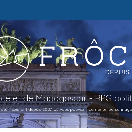
oce et de Madagascar - RPG poli
atuit, existant depuis 2007, où vous pouvez incarner un personnage et