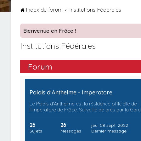
Index du forum
Institutions Fédérales
Bienvenue en Frôce !
Institutions Fédérales
Forum
Palais d'Anthelme - Imperatore
Le Palais d'Anthelme est la résidence officielle de
l'Imperatore de Frôce. Surveillé de près par la Gar
26
26
jeu. 08 sept. 2022
Sujets
Messages
Dernier message